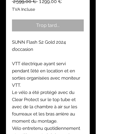
Prix
Prix
 2 599,00 € 
1 299,00 €
original
promotionnel
TVA Incluse
Trop tard...
SUNN Flash S2 Gold 2024
d’occasion
VTT électrique ayant servi
pendant l’été en location et en
sorties organisées avec moniteur
VTT.
Le vélo a été protégé avec du
Clear Protect sur le top tube et
avec de la chambre à air sur les
fourreaux et les bras arrière au
moment du montage.
Vélo entretenu quotidiennement