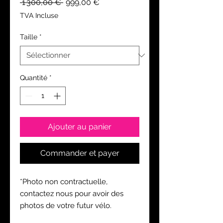
Prix
Prix
 1 300,00 € 
999,00 €
original
promotionnel
TVA Incluse
Taille
*
Quantité
*
Ajouter au panier
Commander et payer
*Photo non contractuelle,
contactez nous pour avoir des
photos de votre futur vélo.