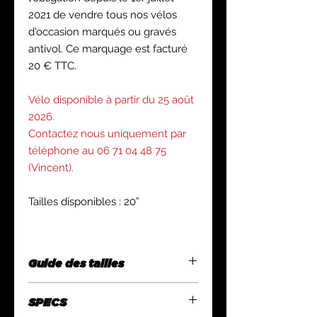
2021 de vendre tous nos vélos
d'occasion marqués ou gravés
antivol. Ce marquage est facturé
20 € TTC.
Vélo disponible à partir du 25 août
2026.
Contactez nous uniquement par
téléphone au 06 71 04 48 75
(Vincent).
Tailles disponibles : 20”
Guide des tailles
12”
14”
16”
20”
24”
SPECS