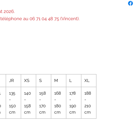
ût 2026.
éléphone au 06 71 04 48 75 (Vincent).
JR
XS
S
M
L
XL
5
135
140
158
168
178
188
-
-
-
-
-
-
0
150
158
170
180
190
210
m
cm
cm
cm
cm
cm
cm