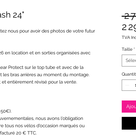
h 24"
 2 
2 2
tez nous pour avoir des photos de votre futur
TVA In
Taille
*
26 en location et en sorties organisées avec
Séle
ear Protect sur le top tube et avec de la
Quanti
et les bras arrières au moment du montage.
et entièrement révisé pour la vente.
Ajou
+50€).
vernementales, nous avons l'obligation
ndre tous nos vélos d'occasion marqués ou
 facturé 20 € TTC.