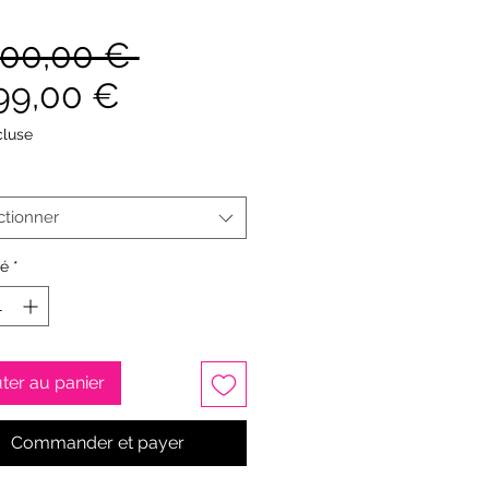
Prix
700,00 € 
Prix
original
99,00 €
promotionnel
cluse
ctionner
té
*
ter au panier
Commander et payer