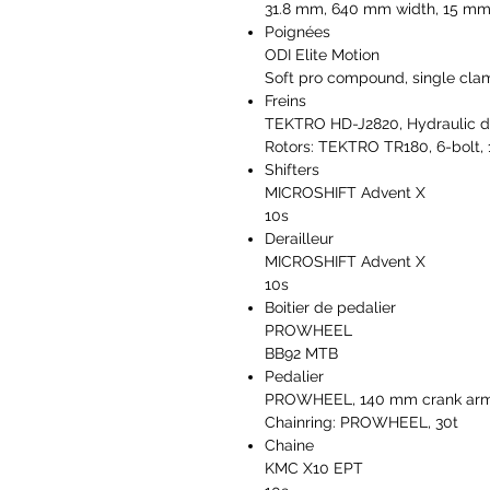
31.8 mm, 640 mm width, 15 mm r
Poignées
ODI Elite Motion
Soft pro compound, single cla
Freins
TEKTRO HD-J2820, Hydraulic dis
Rotors: TEKTRO TR180, 6-bolt,
Shifters
MICROSHIFT Advent X
10s
Derailleur
MICROSHIFT Advent X
10s
Boitier de pedalier
PROWHEEL
BB92 MTB
Pedalier
PROWHEEL, 140 mm crank ar
Chainring: PROWHEEL, 30t
Chaine
KMC X10 EPT