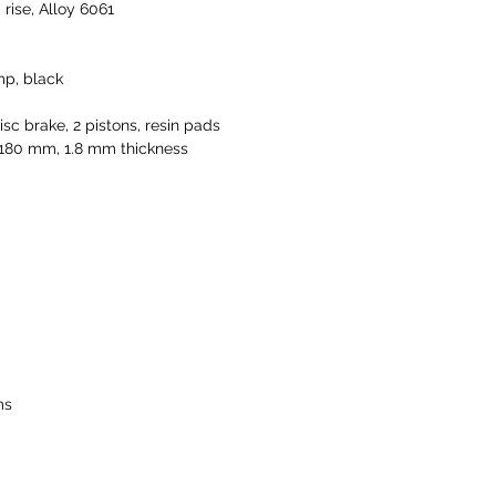
ise, Alloy 6061
mp, black
c brake, 2 pistons, resin pads
 180 mm, 1.8 mm thickness
ms