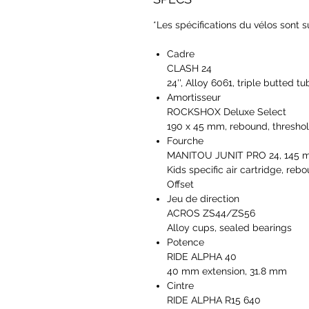
*Les spécifications du vélos sont 
Cadre
CLASH 24
24'', Alloy 6061, triple butted tu
Amortisseur
ROCKSHOX Deluxe Select
190 x 45 mm, rebound, threshol
Fourche
MANITOU JUNIT PRO 24, 145
Kids specific air cartridge, re
Offset
Jeu de direction
ACROS ZS44/ZS56
Alloy cups, sealed bearings
Potence
RIDE ALPHA 40
40 mm extension, 31.8 mm
Cintre
RIDE ALPHA R15 640