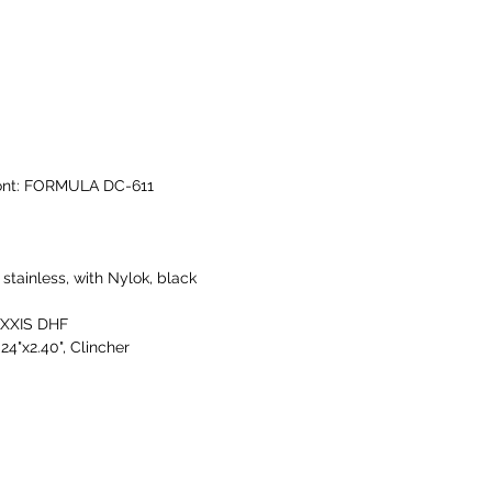
ont: FORMULA DC-611
stainless, with Nylok, black
MAXXIS DHF
 24"x2.40", Clincher