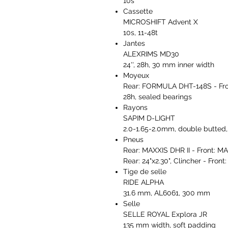
10s
Cassette
MICROSHIFT Advent X
10s, 11-48t
Jantes
ALEXRIMS MD30
24'', 28h, 30 mm inner width
Moyeux
Rear: FORMULA DHT-148S - Fr
28h, sealed bearings
Rayons
SAPIM D-LIGHT
2.0-1.65-2.0mm, double butted, 
Pneus
Rear: MAXXIS DHR II - Front: 
Rear: 24"x2.30", Clincher - Front:
Tige de selle
RIDE ALPHA
31.6 mm, AL6061, 300 mm
Selle
SELLE ROYAL Explora JR
135 mm width, soft padding