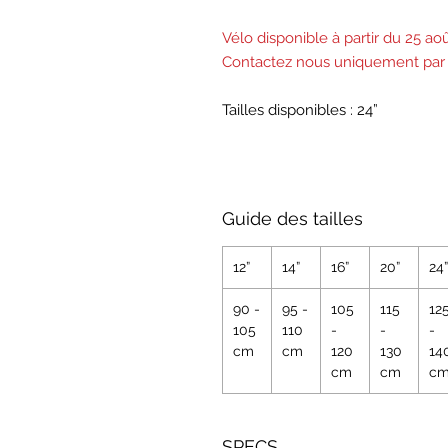
Vélo disponible à partir du 25 ao
Contactez nous uniquement par t
Tailles disponibles : 24”
Guide des tailles
12”
14”
16”
20”
24”
90 -
95 -
105
115
12
105
110
-
-
-
cm
cm
120
130
14
cm
cm
c
SPECS