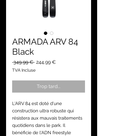
ARMADA ARV 84
Black
Prix
Prix
 349,99 € 
244,99 €
original
promotionnel
TVA Incluse
Trop tard...
L'ARV 84 est doté d'une
construction ultra robuste qui
résistera aux mauvais traitements
quotidiens dans le park. Il
bénéficie de l'ADN freestyle